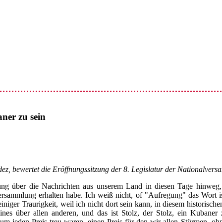
ner zu sein
, bewertet die Eröffnungssitzung der 8. Legislatur der Nationalvers
ung über die Nachrichten aus unserem Land in diesen Tage hinweg
sammlung erhalten habe. Ich weiß nicht, of "Aufregung" das Wort ist,
 einiger Traurigkeit, weil ich nicht dort sein kann, in diesem histori
ines über allen anderen, und das ist Stolz, der Stolz, ein Kubaner 
e um jeden Preis treu waren, einen Preis für den wir allen Stürmen, oh