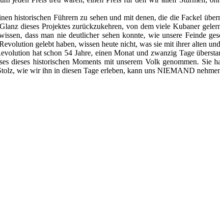
einen historischen Führern zu sehen und mit denen, die die Fackel übe
Glanz dieses Projektes zurückzukehren, von dem viele Kubaner gelern
issen, dass man nie deutlicher sehen konnte, wie unsere Feinde ges
volution gelebt haben, wissen heute nicht, was sie mit ihrer alten un
 Revolution hat schon 54 Jahre, einen Monat und zwanzig Tage übersta
sses dieses historischen Moments mit unserem Volk genommen. Sie h
 Stolz, wie wir ihn in diesen Tage erleben, kann uns NIEMAND nehme