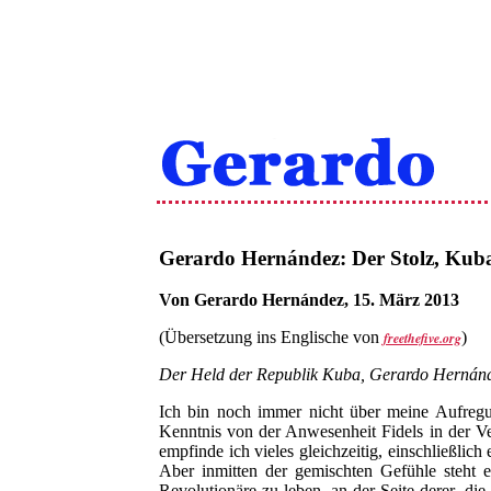
Gerardo Hernández: Der Stolz, Kuba
Von Gerardo Hernández, 15. März 2013
(Übersetzung ins Englische von
)
freethefive.org
Der Held der Republik Kuba, Gerardo Hernández
Ich bin noch immer nicht über meine Aufreg
Kenntnis von der Anwesenheit Fidels in der Ver
empfinde ich vieles gleichzeitig, einschließlich
Aber inmitten der gemischten Gefühle steht e
Revolutionäre zu leben, an der Seite derer, di