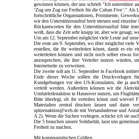
gewinnen können, der uns schrieb "Ich unterstütze a
’Zug um Zug zur Freiheit für die Cuban Five’." Als U
fortschrittliche Organsiationen, Prominente, Gewerksch
wir den Unterstützeraufruf breit streuen und einzelne
Rückantworten für den Unterstützeraufruf bitte i
weiß, dass die Zeit sehr knapp ist, aber wie gesagt, 
Um am 12. September möglichst viele Leute auf unser
Die erste am 9. September, wo über möglichst viele V
erstellen, die ihr weiterleiten könnt, damit es ein 
weiterleiten können und nicht noch selber etwas form
anzusprechen, die ihre Verteiler nutzen würden,
Internetseite zu verweisen.
Die zweite soll am 11. September in Facebook initiier
Ende dieser Woche sollten die Druckvorlagen fü
Kundgebungen vor den US-Konsulaten, die ja auch a
verteilt werden. Außerdem können wir die Aktivit
Umfairteilenaktion in Hannover nutzen, um Flugblätte
Bitte überlegt, ob ihr verteilen könnt und wieviel F
Materialien zentral drucken lassen und dann ver
spitzenaktion@web.de mit Versandadresse und Anzahl
A 2). Wenn die Sachen vorliegen, schicke ich sie au
Die 5 brauchen unsere Solidarität, lasst uns gemeinsa
Freiheit zu machen.
Mit kommunistischen Grüßen,