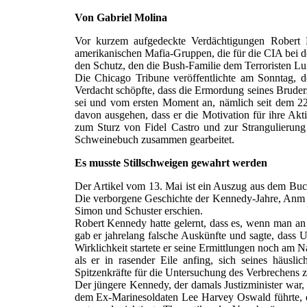
Von Gabriel Molina
Vor kurzem aufgedeckte Verdächtigungen Robert 
amerikanischen Mafia-Gruppen, die für die CIA bei de
den Schutz, den die Bush-Familie dem Terroristen Lui
Die Chicago Tribune veröffentlichte am Sonntag, d
Verdacht schöpfte, dass die Ermordung seines Brude
sei und vom ersten Moment an, nämlich seit dem 2
davon ausgehen, dass er die Motivation für ihre Akti
zum Sturz von Fidel Castro und zur Strangulierung
Schweinebuch zusammen gearbeitet.
Es musste Stillschweigen gewahrt werden
Der Artikel vom 13. Mai ist ein Auszug aus dem Buc
Die verborgene Geschichte der Kennedy-Jahre, Anm d
Simon und Schuster erschien.
Robert Kennedy hatte gelernt, dass es, wenn man an 
gab er jahrelang falsche Auskünfte und sagte, dass 
Wirklichkeit startete er seine Ermittlungen noch am 
als er in rasender Eile anfing, sich seines häusl
Spitzenkräfte für die Untersuchung des Verbrechens 
Der jüngere Kennedy, der damals Justizminister war
dem Ex-Marinesoldaten Lee Harvey Oswald führte, d