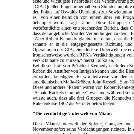
erste und wichtigste Theoretiker der Verschwörung 
"CIA-Quellen fingen innerhalb von Stunden an, ihre e
den Fokus auf Oswalds Überlaufen zur Sowjetunion und
es "von einer heimlich von einem über ein Pr
behauptet wurde, sagt Talbot. Diese Gruppe in 
veröffentlichte einen entsprechenden Bericht, dass 
dass der angebliche Mörder Verbindungen zu dem "Fair
"Aber Robert Kennedy glaubte nie daran, dass die 
schaute er in die entgegengesetzte Richtung und 
Operationen der CIA, eine düstere Unterwelt, die er 
Ironischerweise wurden RFK's Verdächtigungen von C
versucht hatte zu stürzen," merkt Talbot an.
Bei diesen ihm von Präsident Kennedy nach dem Sch
Robert die Anstifter von Intrigen kennen und die Ele
ermorden, beteiligten. Er war teilweise von den 
amerikanischen Mafia-Größen, John Rosselli, Sam Gia
Diese und andere "Paten" waren von Robert Kennedy i
"Senate Rackets Committee" war und während seiner J
wusste auch, dass alle drei Gruppen die Kennedys 
Raketenkrise 1962 als Verräter betrachteten.
"Die verdächtige Unterwelt von Miami
Diese Miami-Unterwelt der Spione, Gangster und 
November sofort seine Verdächtigungen richtete. In