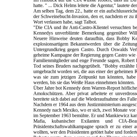
hatte. " ... Dick Helms leitete die Agentur," lautete 
Am selben Tag, dem 22., hatte er ein aufschlussreic
der Schweinebucht-Invasion, den er, nachdem er zu i
Wort verlassen habe, sagt Talbot.
"Die CIA und ihr Anti-Castro-Klientel versuchten 
Kennedys unverblümte Bemerkung gegenüber Williams
Neuere Hinweise deuten daraufhin, dass Bobby 
explosionsartigem Bekanntwerden über die Zeitun
Untergrundkrieg gegen Castro. Durch Oswalds Verh
geheime Kampagne der Regierung gegen Castro wie ei
Familienmitglieder und enge Freunde sagen, Rober
Tod seines Bruders nachgegrübelt. "Bobby erzählte
umgebracht worden sei, die aus einer der geheimen R
was sie zum jetzigen Zeitpunkt tun könnten, habe
werden, bis sie das Weiße Haus einnehmen könnten.
Über Jahre bot Kennedy dem Warren-Report höfliche
Amokschützen. Aber privat arbeitete er unverdros
bereitete sich dabei auf die Wiederaufnahme des Falles
Nachdem er 1964 aus dem Justizministerium ausgesc
Kennedy nach Mexiko, wo er sich, zwei Monate vor
im September 1963 bemühte. Er und Mankiewicz kame
Mafia, kubanischer Exilanten und CIA-B
Präsidentschaftswahlkampagne sprach er zu einer au
wollten, wer den Präsidenten getötet habe und forder