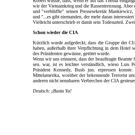
Robert wusste, dass, wenn er auf das Thema einging
wie der Vietnamkrieg und die Rassentrennung. Aber e
und "verblüffte" seinen Pressesekretär Mankiewicz, 
und "...es gibt niemanden, der mehr daran interessiert ist
Vielleicht unterschrieb er damit sein Todesurteil. Zw
Schon wieder die CIA
Kürzlich wurde aufgedeckt, dass die Gruppe der CI
haben, außerhalb ihrer Verpflichtung in dem Hotel 
des Präsidenten gewänne, getötet wurde.
Wenn wir uns erinnern, dass der beauftragte Beamte 
sen. war, ist es leichter verständlich, wieso Luis
Präsident Kennedy, Bush jun. erpressen konnt
Mittelamerika, worüber der bekennende Terrorist und
anderen nicht nennbaren Verbrechen der CIA gesteue
Deutsch: ¡Basta Ya!