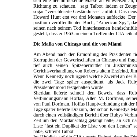
sich eine beeindruckende Masse an Hinweisen an, 
Richtung zu schauen," sagt Talbot, indem er Zeug
sogar "verschleierte Geständnisse" anführt. Das neu
Howard Hunt erst vor drei Monaten aufdeckte. Der M
posthum veröffentlichten Buch, "American Spy", da
seinen nach seinem Tod hinterlassenen handschriftl
gesteht, dass er 1963 an einem Treffen der CIA teiln
Die Mafia von Chicago und die von Miami
Am Abend nach der Ermordung des Präsidenten rie
Korruption der Gewerkschaften in Chicago und fragt
rief auch seinen Spitzenermittler im Justizmini
Gerichtsverhandlung von Roberts altem Erzfeind, Jim
Wenn Kennedy noch irgend welche Zweifel an der Be
die zwei Tage später ausgeräumt, als Jack Rub
Präsidentenmord festgehalten wurde.
Sheridan lieferte schnell den Beweis, dass 
Verbindungsmann Hoffas, Allen M. Dorfman, seinem
von Paul Dorfman, Hoffas Hauptverbindung mit der 
Tage später lieferte Draznin, der schon Kennedys M
durch einen vollständigen Bericht über Rubys Verbind
Zeit um den Mordanschlag getätigt hatte, an sich n
Liste "fast ein Duplikat der Liste von den Leuten" 
habe, schreibt Talbot.
Im Hinblick auf die CIA wusste Robert, dass ihr Di