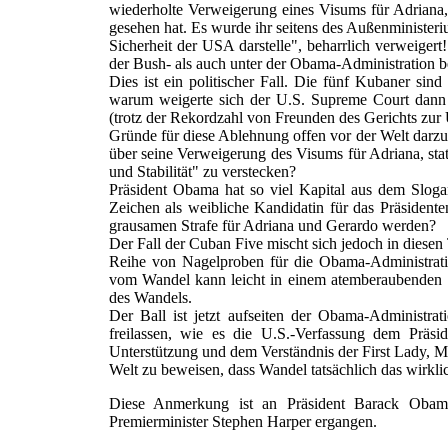
wiederholte Verweigerung eines Visums für Adriana, 
gesehen hat. Es wurde ihr seitens des Außenministeri
Sicherheit der USA darstelle", beharrlich verweigert
der Bush- als auch unter der Obama-Administration b
Dies ist ein politischer Fall. Die fünf Kubaner sin
warum weigerte sich der U.S. Supreme Court dann 
(trotz der Rekordzahl von Freunden des Gerichts zur Un
Gründe für diese Ablehnung offen vor der Welt darzu
über seine Verweigerung des Visums für Adriana, stat
und Stabilität" zu verstecken?
Präsident Obama hat so viel Kapital aus dem Sloga
Zeichen als weibliche Kandidatin für das Präsident
grausamen Strafe für Adriana und Gerardo werden?
Der Fall der Cuban Five mischt sich jedoch in diesen 
Reihe von Nagelproben für die Obama-Administrati
vom Wandel kann leicht in einem atemberaubenden 
des Wandels.
Der Ball ist jetzt aufseiten der Obama-Administra
freilassen, wie es die U.S.-Verfassung dem Präsid
Unterstützung und dem Verständnis der First Lady, M
Welt zu beweisen, dass Wandel tatsächlich das wirklich
Diese Anmerkung ist an Präsident Barack Obama
Premierminister Stephen Harper ergangen.